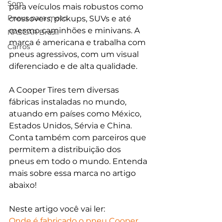
Som
para veículos mais robustos como 
Pneus para moto
crossovers, pickups, SUVs e até 
mesmo caminhões e minivans. A 
NASCAR Brasil
marca é americana e trabalha com 
Carros
pneus agressivos, com um visual 
diferenciado e de alta qualidade.
A Cooper Tires tem diversas 
fábricas instaladas no mundo, 
atuando em países como México, 
Estados Unidos, Sérvia e China. 
Conta também com parceiros que 
permitem a distribuição dos 
pneus em todo o mundo. Entenda 
mais sobre essa marca no artigo 
abaixo!
Neste artigo você vai ler:
Onde é fabricado o pneu Cooper 