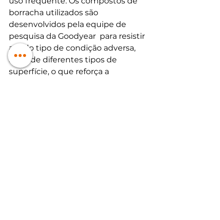
uso frequente. Os compostos de 
borracha utilizados são 
desenvolvidos pela equipe de 
pesquisa da Goodyear  para resistir 
a todo tipo de condição adversa, 
além de diferentes tipos de 
superfície, o que reforça a 
confiabilidade desses produtos.
Os pneus Cooper Tires também 
são produtos de alta qualidade, 
integrados com tecnologia 
avançada. São produtos de linha 
premium, por isso entregam alta 
performance e estilo, junto de 
grande durabilidade e resistência. 
Essa combinação de qualidade, 
durabilidade e confiança faz com 
que os pneus da marca sejam uma 