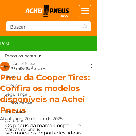
Post
Todos os posts
Achei Pneus
Todos os posts
16 de mai. de 2025
Pneu da Cooper Tires:
Dicas
Pneus
Confira os modelos
Segurança
disponíveis na Achei
Curiosidades
Pneus
Tecnologia
Atualizado:
20 de jun. de 2025
Cuidados
Os pneus da marca Cooper Tire 
Marcas de pneus
são modelos importados, ideais 