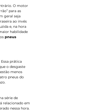
ntrário. O motor 
rão” para as 
m geral seja 
aseira ao invés 
zida e, na hora 
 maior habilidade 
os 
pneus 
Essa prática 
 que o desgaste 
 estão menos 
atro pneus do 
azo.
a série de 
tá relacionado em 
erado nessa hora. 