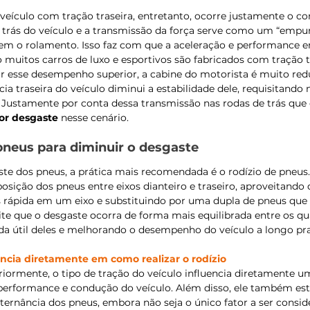
eículo com tração traseira, entretanto, ocorre justamente o co
 trás do veículo e a transmissão da força serve como um “empur
rem o rolamento. Isso faz com que a aceleração e performance e
muitos carros de luxo e esportivos são fabricados com tração tr
gir esse desempenho superior, a cabine do motorista é muito redu
cia traseira do veículo diminui a estabilidade dele, requisitando
 Justamente por conta dessa transmissão nas rodas de trás que 
ior desgaste
 nesse cenário. 
pneus para diminuir o desgaste
e dos pneus, a prática mais recomendada é o rodízio de pneus. 
posição dos pneus entre eixos dianteiro e traseiro, aproveitando
 rápida em um eixo e substituindo por uma dupla de pneus que
te que o desgaste ocorra de forma mais equilibrada entre os qu
ida útil deles e melhorando o desempenho do veículo a longo pr
encia diretamente em como realizar o rodízio
iormente, o tipo de tração do veículo influencia diretamente um
a performance e condução do veículo. Além disso, ele também es
lternância dos pneus, embora não seja o único fator a ser consid