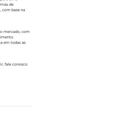
emas de 
, com base na 
do mercado, com 
dimento 
ça em todas as 
r, fale conosco 