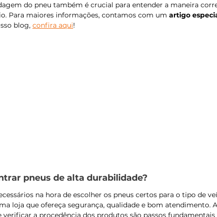
odagem do pneu também é crucial para entender a maneira corret
ízio. Para maiores informações, contamos com um 
artigo especi
sso blog, 
confira aqui
!
trar pneus de alta durabilidade?
essários na hora de escolher os pneus certos para o tipo de veíc
a loja que ofereça segurança, qualidade e bom atendimento. Av
 verificar a procedência dos produtos são passos fundamentais