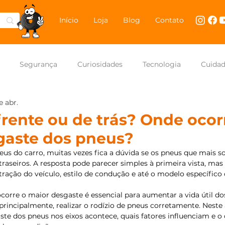
Início
Loja
Blog
Contato
Segurança
Curiosidades
Tecnologia
Cuida
e abr.
NASCAR Brasil
Carros
rente ou de trás? Onde ocor
gaste dos pneus?
eus do carro, muitas vezes fica a dúvida se os pneus que mais 
 traseiros. A resposta pode parecer simples à primeira vista, mas
tração do veículo, estilo de condução e até o modelo específico 
ocorre o maior desgaste é essencial para aumentar a vida útil do
principalmente, realizar o rodízio de pneus corretamente. Neste a
e dos pneus nos eixos acontece, quais fatores influenciam e o 