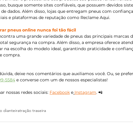
sso, busque somente sites confiáveis, que possuem devidos sist
a de dados. Além disso, lojas que entregam pneus com confiança
iais e plataformas de reputação como Reclame Aqui.
r pneus online nunca foi tão fácil
ncontra uma grande variedade de pneus das principais marcas 
total segurança na compra. Além disso, a empresa oferece aten
ar na escolha do modelo ideal, garantindo praticidade e confian
de compra.
úvida, deixe nos comentários que auxiliamos você. Ou, se preferi
99-5584
 e converse com um de nossos especialistas!
r nossas redes sociais: 
Facebook
 e
Instagram
. 📲
o dianteira
tração traseira