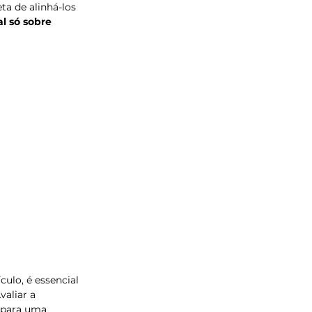
a de alinhá-los 
al só sobre 
ulo, é essencial 
aliar a 
 para uma 