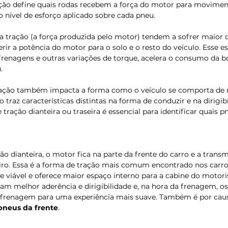
ação define quais rodas recebem a força do motor para movimenta
o nível de esforço aplicado sobre cada pneu.
 tração (a força produzida pelo motor) tendem a sofrer maior d
rir a potência do motor para o solo e o resto do veículo. Esse e
frenagens e outras variações de torque, acelera o consumo da b
. 
tração também impacta a forma como o veículo se comporta de m
 traz características distintas na forma de conduzir e na dirigibil
 tração dianteira ou traseira é essencial para identificar quais 
ão dianteira, o motor fica na parte da frente do carro e a trans
iro. Essa é a forma de tração mais comum encontrado nos carros
viável e oferece maior espaço interno para a cabine do motoris
am melhor aderência e dirigibilidade e, na hora da frenagem, os
frenagem para uma experiência mais suave. Também é por caus
pneus da frente
.  