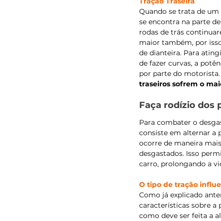
Tração Traseira
Quando se trata de um v
se encontra na parte de
rodas de trás continua
maior também, por isso 
de dianteira. Para atin
de fazer curvas, a potên
por parte do motorista.
traseiros sofrem o ma
Faça rodízio dos 
Para combater o desgast
consiste em alternar a 
ocorre de maneira mais
desgastados. Isso permi
carro, prolongando a v
O tipo de tração influ
Como já explicado anter
características sobre 
como deve ser feita a a