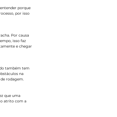
l entender porque 
ocesso, por isso 
racha. Por causa 
empo, isso faz 
tamente e chegar 
erido também tem 
obstáculos na 
 de rodagem. 
vez que uma 
o atrito com a 