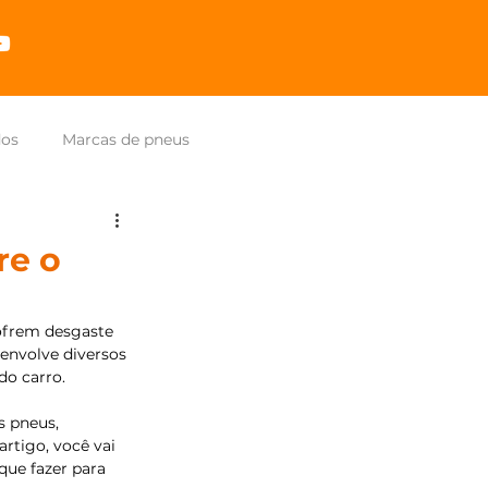
dos
Marcas de pneus
re o
sofrem desgaste 
 envolve diversos 
do carro.
s pneus, 
rtigo, você vai 
que fazer para 