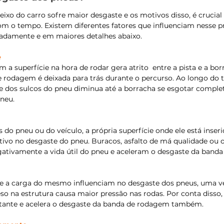
eixo do carro sofre maior desgaste e os motivos disso, é crucia
m o tempo. Existem diferentes fatores que influenciam nesse pr
radamente e em maiores detalhes abaixo.
e
 a superfície na hora de rodar gera atrito  entre a pista e a bor
e rodagem é deixada para trás durante o percurso. Ao longo do t
 dos sulcos do pneu diminua até a borracha se esgotar comple
neu. 
s do pneu ou do veículo, a própria superfície onde ele está ins
ativo no desgaste do pneu. Buracos, asfalto de má qualidade ou 
gativamente a vida útil do pneu e aceleram o desgaste da banda
o e a carga do mesmo influenciam no desgaste dos pneus, uma 
o na estrutura causa maior pressão nas rodas. Por conta disso, 
tante e acelera o desgaste da banda de rodagem também. 