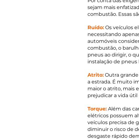
Por conta das exigên
sejam mais enfatiza
combustão. Essas são
Ruído:
 Os veículos 
necessitando apenas d
automóveis considera
combustão, o barulh
pneus ao dirigir, o q
instalação de pneus 
Atrito:
 Outra grande
a estrada. É muito i
maior o atrito, mais
prejudicar a vida úti
Torque:
 Além das car
elétricos possuem al
veículos precisa de g
diminuir o risco de
desgaste rápido dem