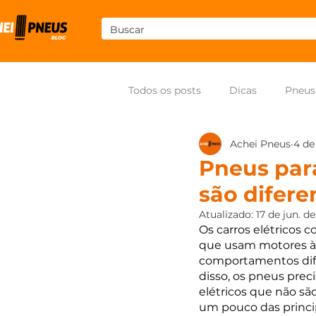
Todos os posts
Dicas
Pneus
Achei Pneus
4 de
Som
Pneus para moto
Pneus para
são difere
Atualizado:
17 de jun. d
Os carros elétricos 
que usam motores à 
comportamentos difer
disso, os pneus prec
elétricos que não s
um pouco das princip