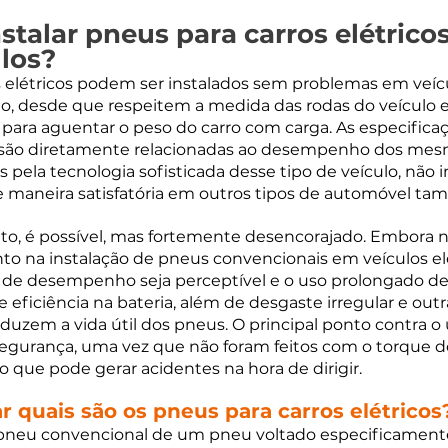
nstalar pneus para carros elétrico
ulos?
s elétricos podem ser instalados sem problemas em veíc
, desde que respeitem a medida das rodas do veículo e 
e para aguentar o peso do carro com carga. As especifica
os são diretamente relacionadas ao desempenho dos mesm
 pela tecnologia sofisticada desse tipo de veículo, não
e maneira satisfatória em outros tipos de automóvel ta
nto, é possível, mas fortemente desencorajado. Embora n
na instalação de pneus convencionais em veículos elét
a de desempenho seja perceptível e o uso prolongado d
 eficiência na bateria, além de desgaste irregular e outr
uzem a vida útil dos pneus. O principal ponto contra o 
egurança, uma vez que não foram feitos com o torque do
o que pode gerar acidentes na hora de dirigir. 
r quais são os pneus para carros elétricos
 pneu convencional de um pneu voltado especificamente