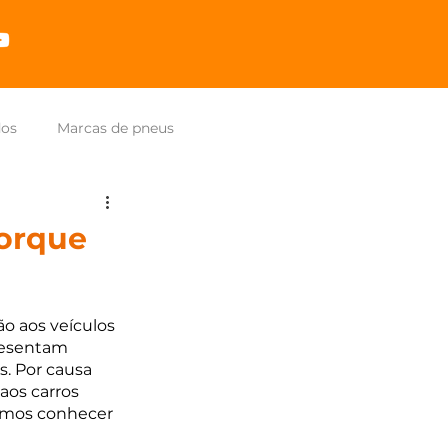
dos
Marcas de pneus
porque
o aos veículos 
resentam 
. Por causa 
aos carros 
amos conhecer 