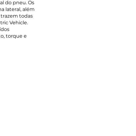
al do pneu. Os 
 lateral, além 
, trazem todas 
ic Vehicle. 
ídos 
o, torque e 