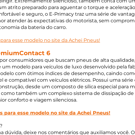
 dirigir. Extremamente silencioso, também conta com um
m atrito preparado para aguentar o torque e aceleração
onfortável e seguro, o E-Primacy traz uma série de vanta
or atender às expectativas do motorista, sem comprome
tonomia da bateria do carro. 
s para esse modelo no site da Achei Pneus!
remiumContact 6
por consumidores que buscam pneus de alta qualidade,
um modelo para veículos de luxo desenvolvido pela fab
modelo com ótimos índices de desempenho, caindo com
l e compatível com veículos elétricos. Possui uma série 
onstrução, desde um composto de sílica especial para m
to, como também um complexo sistema de dissipação de 
r conforto e viagem silenciosa.
as para esse modelo no site da Achei Pneus!
?
a dúvida, deixe nos comentários que auxiliamos você. Ou,