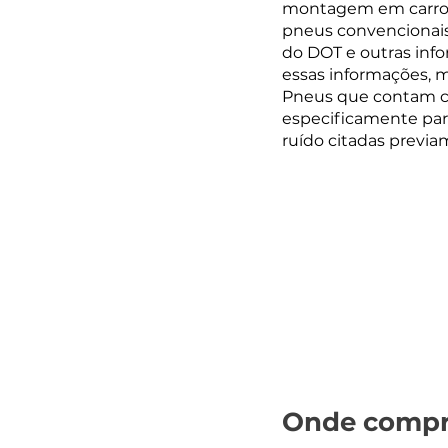
montagem em carros e
pneus convencionais 
do DOT e outras info
essas informações, m
Pneus que contam co
especificamente para
ruído citadas previa
Onde compra