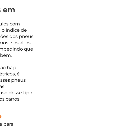
s em 
ulos com 
o índice de 
ções dos pneus 
os e os altos 
 impedindo que 
mbém.
ão haja 
ricos, é 
esses pneus 
as 
uso desse tipo 
s carros 
?
 para 