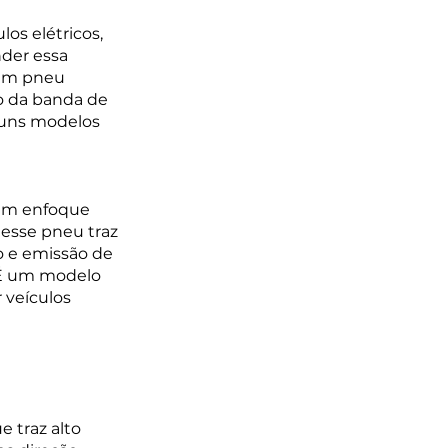
os elétricos, 
der essa 
 um pneu 
o da banda de 
guns modelos 
 um enfoque 
nesse pneu traz 
o e emissão de 
 É um modelo 
 veículos 
 traz alto 