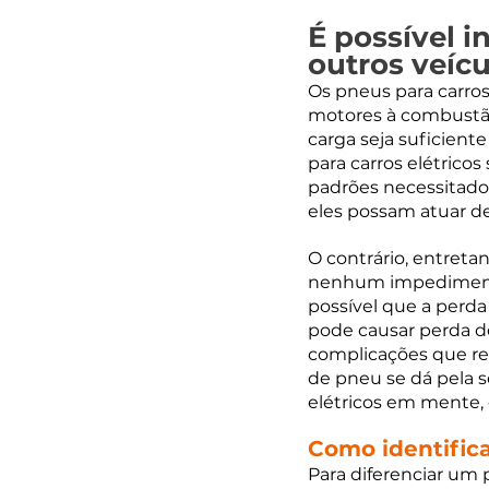
É possível i
outros veíc
Os pneus para carro
motores à combustão
carga seja suficient
para carros elétric
padrões necessitados
eles possam atuar d
O contrário, entreta
nenhum impedimento 
possível que a perd
pode causar perda de
complicações que red
de pneu se dá pela s
elétricos em mente, 
Como identifica
Para diferenciar um