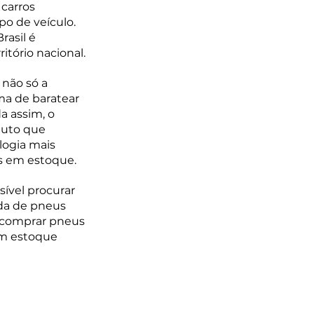
carros 
po de veículo. 
asil é 
itório nacional.
não só a 
ma de baratear 
a assim, o 
duto que 
ogia mais 
s em estoque. 
sível procurar 
nda de pneus 
a comprar pneus 
um estoque 