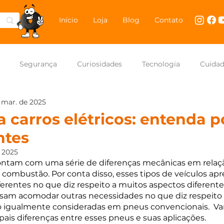
Início
Loja
Blog
Contato
Segurança
Curiosidades
Tecnologia
Cuida
 mar. de 2025
NASCAR Brasil
Carros
 carros elétricos: entenda 
ntes
e 2025
contam com uma série de diferenças mecânicas em relaçã
combustão. Por conta disso, esses tipos de veículos ap
entes no que diz respeito a muitos aspectos diferentes
isam acomodar outras necessidades no que diz respeito 
ão igualmente consideradas em pneus convencionais.  V
ais diferenças entre esses pneus e suas aplicações.