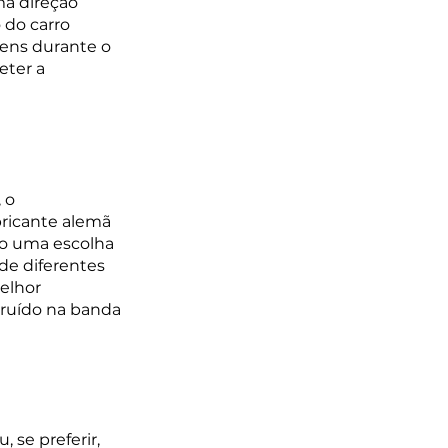
a direção 
 do carro 
gens durante o 
ter a 
 o 
ricante alemã 
o uma escolha 
de diferentes 
elhor 
ruído na banda 
 se preferir, 