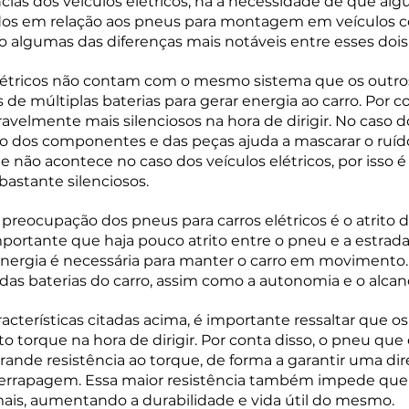
cias dos veículos elétricos, há a necessidade de que al
dos em relação aos pneus para montagem em veículos 
 algumas das diferenças mais notáveis entre esses dois
elétricos não contam com o mesmo sistema que os outros
e múltiplas baterias para gerar energia ao carro. Por co
velmente mais silenciosos na hora de dirigir. No caso d
o dos componentes e das peças ajuda a mascarar o ruíd
ue não acontece no caso dos veículos elétricos, por isso é
bastante silenciosos. 
 preocupação dos pneus para carros elétricos é o atrit
mportante que haja pouco atrito entre o pneu e a estrada
 energia é necessária para manter o carro em movimento.
l das baterias do carro, assim como a autonomia e o alcan
acterísticas citadas acima, é importante ressaltar que os
to torque na hora de dirigir. Por conta disso, o pneu que
rande resistência ao torque, de forma a garantir uma dir
 derrapagem. Essa maior resistência também impede que
ais, aumentando a durabilidade e vida útil do mesmo. 