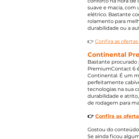
conforto na hora de
suave e macia, com u
elétrico. Bastante c
rolamento para melh
durabilidade ou a au
👉 
Confira as oferta
Continental P
Bastante procurado 
PremiumContact 6 é 
Continental. É um 
perfeitamente cabíve
tecnologias na sua c
durabilidade e atri
de rodagem para maio
👉 
Confira as ofert
Gostou do conteúdo
Se ainda ficou algum