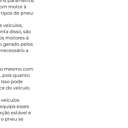
guns parâmetros 
com motor à 
 tipos de pneu:
 veículos, 
nta disso, são 
os motores à 
o gerado pelos 
 necessário a 
o do mesmo com 
, pois quanto 
 Isso pode 
ce do veículo. 
 veículos 
 equipa esses 
eção estável e 
 o pneu se 