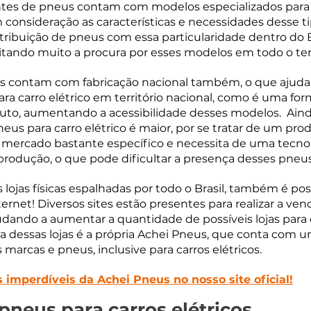
antes de pneus contam com modelos especializados para 
 consideração as características e necessidades desse ti
stribuição de pneus com essa particularidade dentro do Br
litando muito a procura por esses modelos em todo o terr
s contam com fabricação nacional também, o que ajuda 
ara carro elétrico em território nacional, como é uma for
duto, aumentando a acessibilidade desses modelos.  Aind
neus para carro elétrico é maior, por se tratar de um pro
mercado bastante específico e necessita de uma tecnol
 produção, o que pode dificultar a presença desses pneu
lojas físicas espalhadas por todo o Brasil, também é pos
ernet! Diversos sites estão presentes para realizar a ve
ajudando a aumentar a quantidade de possíveis lojas par
ma dessas lojas é a própria Achei Pneus, que conta com 
 marcas e pneus, inclusive para carros elétricos.
s imperdíveis da Achei Pneus no nosso site oficial!
pneus para carros elétricos