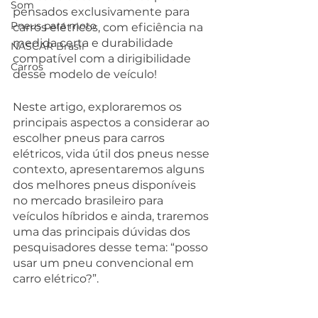
Som
pensados exclusivamente para 
Pneus para moto
carros elétricos, com eficiência na 
medida certa e durabilidade 
NASCAR Brasil
compatível com a dirigibilidade 
Carros
desse modelo de veículo!
Neste artigo, exploraremos os 
principais aspectos a considerar ao 
escolher pneus para carros 
elétricos, vida útil dos pneus nesse 
contexto, apresentaremos alguns 
dos melhores pneus disponíveis 
no mercado brasileiro para 
veículos híbridos e ainda, traremos 
uma das principais dúvidas dos 
pesquisadores desse tema: “posso 
usar um pneu convencional em 
carro elétrico?”.