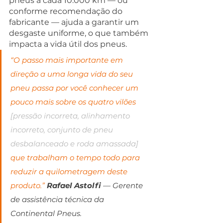
pneus a cada 10.000 km — ou 
conforme recomendação do 
fabricante — ajuda a garantir um 
desgaste uniforme, o que também 
impacta a vida útil dos pneus.
“O passo mais importante em 
direção a uma longa vida do seu 
pneu passa por você conhecer um 
pouco mais sobre os quatro vilões 
[pressão incorreta, alinhamento 
incorreto, conjunto de pneu 
desbalanceado e roda amassada] 
que trabalham o tempo todo para 
reduzir a quilometragem deste 
produto.” 
Rafael Astolfi
 — 
Gerente 
de assistência técnica da 
Continental Pneus.