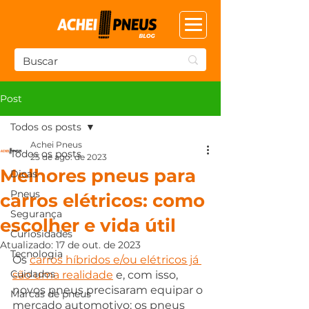
Post
Todos os posts
Achei Pneus
Todos os posts
25 de ago. de 2023
Melhores pneus para
Dicas
Pneus
carros elétricos: como
Segurança
escolher e vida útil
Curiosidades
Atualizado:
17 de out. de 2023
Tecnologia
Os 
carros híbridos e/ou elétricos já 
Cuidados
são uma realidade
 e, com isso, 
novos pneus precisaram equipar o 
Marcas de pneus
mercado automotivo: os pneus 