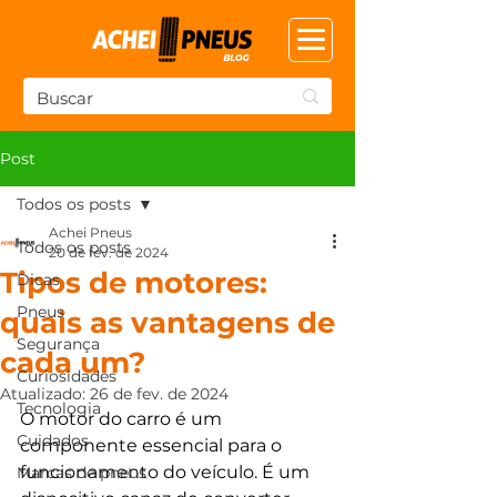
Post
Todos os posts
Achei Pneus
Todos os posts
20 de fev. de 2024
Tipos de motores:
Dicas
Pneus
quais as vantagens de
Segurança
cada um?
Curiosidades
Atualizado:
26 de fev. de 2024
Tecnologia
O motor do carro é um 
Cuidados
componente essencial para o 
funcionamento do veículo. É um 
Marcas de pneus