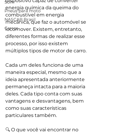
dispositivo capaz de converter 
Som
energia química da queima do 
Pneus para moto
combustível em energia 
NASCAR Brasil
mecânica, que faz o automóvel se 
Carros
locomover. Existem, entretanto, 
diferentes formas de realizar esse 
processo, por isso existem 
múltiplos tipos de motor de carro. 
Cada um deles funciona de uma 
maneira especial, mesmo que a 
ideia apresentada anteriormente 
permaneça intacta para a maioria 
deles. Cada tipo conta com suas 
vantagens e desvantagens, bem 
como suas características 
particulares também. 
🔍 
O que você vai encontrar no 