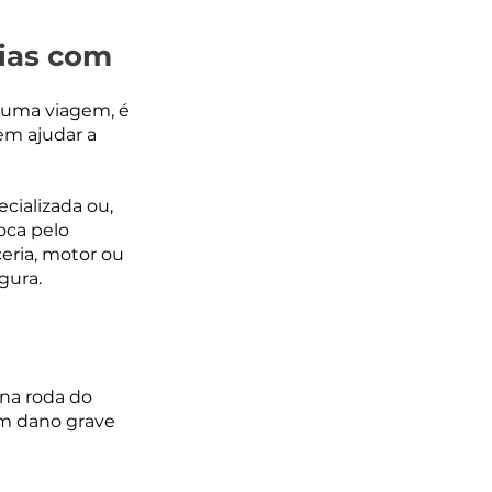
ias com 
uma viagem, é 
em ajudar a 
ializada ou, 
oca pelo 
ria, motor ou 
gura.
na roda do 
um dano grave 