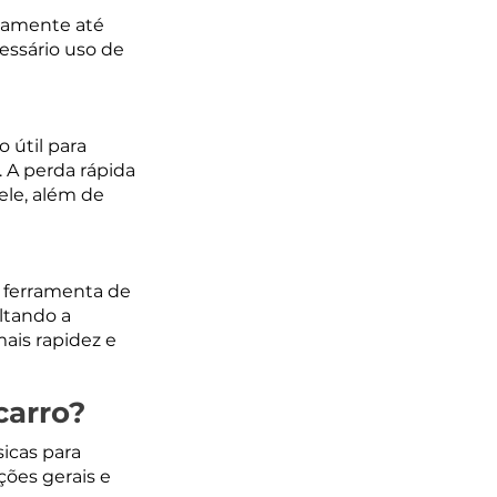
eamente até 
essário uso de 
útil para 
 A perda rápida 
ele, além de 
a ferramenta de 
ltando a 
ais rapidez e 
carro?
icas para 
ões gerais e 