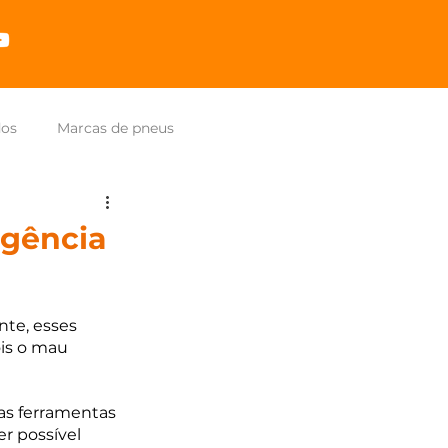
dos
Marcas de pneus
rgência
te, esses 
is o mau 
as ferramentas 
r possível 