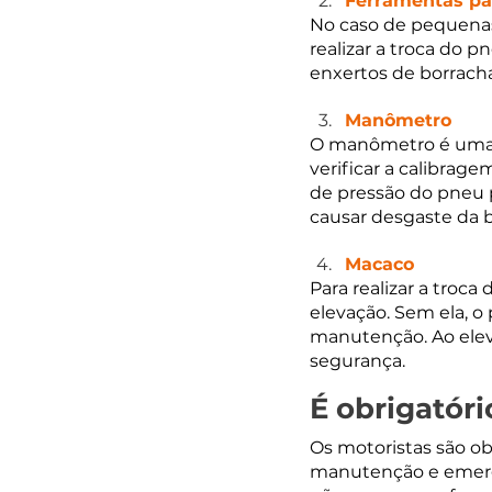
Ferramentas pa
No caso de pequenas
realizar a troca do p
enxertos de borracha
Manômetro
O manômetro é uma f
verificar a calibrag
de pressão do pneu p
causar desgaste da 
Macaco
Para realizar a troc
elevação. Sem ela, o
manutenção. Ao eleva
segurança. 
É obrigatóri
Os motoristas são ob
manutenção e emergên