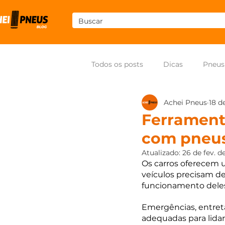
Todos os posts
Dicas
Pneus
Achei Pneus
18 d
Som
Pneus para moto
Ferrament
com pneu
Atualizado:
26 de fev. d
Os carros oferecem u
veículos precisam d
funcionamento deles
Emergências, entreta
adequadas para lidar