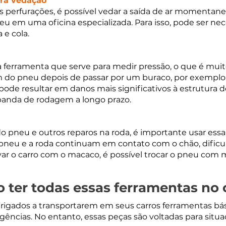
ra vedação
 perfurações, é possível vedar a saída de ar momentan
neu em uma oficina especializada. Para isso, pode ser nec
 e cola.
erramenta que serve para medir pressão, o que é muito 
em do pneu depois de passar por um buraco, por exemplo.
ode resultar em danos mais significativos à estrutura d
banda de rodagem a longo prazo.
a do pneu e outros reparos na roda, é importante usar ess
 pneu e a roda continuam em contato com o chão, dificu
r o carro com o macaco, é possível trocar o pneu com m
o ter todas essas ferramentas no 
rigados a transportarem em seus carros ferramentas bás
cias. No entanto, essas peças são voltadas para situaç