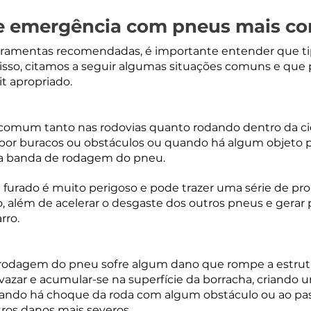
de emergência com pneus mais c
ferramentas recomendadas, é importante entender que ti
 isso, citamos a seguir algumas situações comuns e que
t apropriado.
comum tanto nas rodovias quanto rodando dentro da ci
 por buracos ou obstáculos ou quando há algum objeto p
r a banda de rodagem do pneu.
urado é muito perigoso e pode trazer uma série de pro
o, além de acelerar o desgaste dos outros pneus e gerar
rro.
odagem do pneu sofre algum dano que rompe a estrutu
vazar e acumular-se na superfície da borracha, criando u
uando há choque da roda com algum obstáculo ou ao pas
ros danos mais severos.