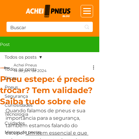
Post
Todos os posts
Achei Pneus
Todos os posts
14 de jun. de 2024
Pneu estepe: é preciso
Dicas
Pneus
trocar? Tem validade?
Segurança
Saiba tudo sobre ele
Curiosidades
Quando falamos de pneus e sua 
Tecnologia
importância para a segurança, 
Cuidados
também estamos falando do 
Marcas de pneus
estepe! 
Um item essencial e que 