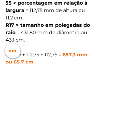
55 > porcentagem em relação à 
largura
 = 112,75 mm de altura ou 
11,2 cm.
R17 > tamanho em polegadas do 
raio
 = 431,80 mm de diâmetro ou 
43,1 cm.
431,80 + 112,75 + 112,75 = 
657,3 mm 
ou 65,7 cm
. 
Estepe 195/65R15
 (C2) 
195 > medida da largura em 
milímetros
 = 19,5 cm.
65 > porcentagem em relação à 
largura
 = 126,75 mm de altura ou 
12,75 cm.
R15 > tamanho em polegadas do 
raio
 = 381 mm de diâmetro ou 38,1 
cm.