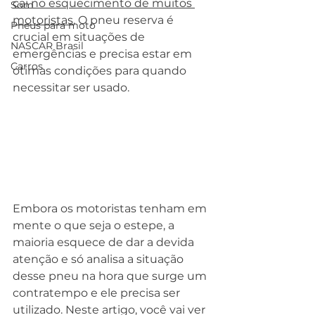
cai no esquecimento de muitos 
Som
motoristas
. O pneu reserva é 
Pneus para moto
crucial em situações de 
NASCAR Brasil
emergências e precisa estar em 
Carros
ótimas condições para quando 
necessitar ser usado.
Embora os motoristas tenham em 
mente o que seja o estepe, a 
maioria esquece de dar a devida 
atenção e só analisa a situação 
desse pneu na hora que surge um 
contratempo e ele precisa ser 
utilizado. Neste artigo, você vai ver 