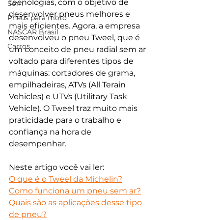
tecnologias, com o objetivo de 
Som
desenvolver pneus melhores e 
Pneus para moto
mais eficientes. Agora, a empresa 
NASCAR Brasil
desenvolveu o pneu Tweel, que é 
Carros
um conceito de pneu radial sem ar 
voltado para diferentes tipos de 
máquinas: cortadores de grama, 
empilhadeiras, ATVs (All Terain 
Vehicles) e UTVs (Utilitary Task 
Vehicle). O Tweel traz muito mais 
praticidade para o trabalho e 
confiança na hora de 
desempenhar.
Neste artigo você vai ler:
O que é o Tweel da Michelin?
Como funciona um pneu sem ar?
Quais são as aplicações desse tipo 
de pneu?