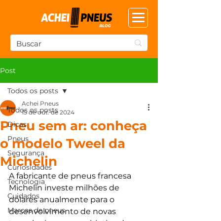
Post
Todos os posts
Achei Pneus
Todos os posts
15 de out. de 2024
Pneu sem ar: conheça
Dicas
Pneus
o modelo Tweel da
Segurança
Michelin
Curiosidades
A fabricante de pneus francesa 
Tecnologia
Michelin investe milhões de 
Cuidados
dólares anualmente para o 
Marcas de pneus
desenvolvimento de novas 