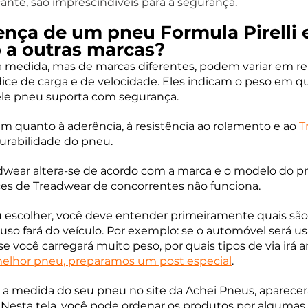
cante, são imprescindíveis para a segurança.
rença de um pneu Formula Pirelli 
a outras marcas? 
edida, mas de marcas diferentes, podem variar em rel
ice de carga e de velocidade. Eles indicam o peso em qui
le pneu suporta com segurança. 
 quanto à aderência, à resistência ao rolamento e ao 
T
durabilidade do pneu. 
dwear altera-se de acordo com a marca e o modelo do pneu
es de Treadwear de concorrentes não funciona.
u escolher, você deve entender primeiramente quais são
uso fará do veículo. Por exemplo: se o automóvel será us
se você carregará muito peso, por quais tipos de via irá a
 melhor pneu, preparamos um post especial
. 
 a medida do seu pneu no site da Achei Pneus, aparecer
esta tela, você pode ordenar os produtos por algumas ca