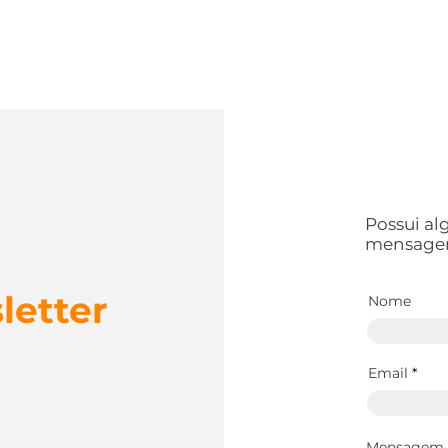
Possui a
mensage
Pneu Continental
Pne
letter
Nome
EcoContact 6 é o
Con
equipamento original do
disp
Renault Kardian
Pne
Email
Mensagem