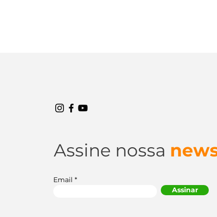
Pneu Nexen é bom?
Assine nossa
news
Conheça essa marca sul-
coreana
Email
Assinar