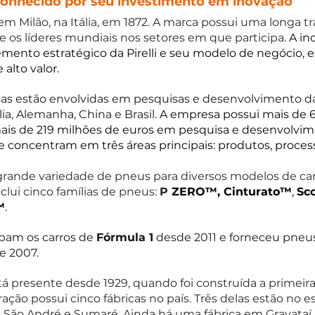
econhecido por seu investimento em inovação
em Milão, na Itália, em 1872. A marca possui uma longa tr
re os líderes mundiais nos setores em que participa. 
A in
mento estratégico da Pirelli e seu modelo de negócio, 
alto valor. 
as estão envolvidas em pesquisas e desenvolvimento da P
ália, Alemanha, China e Brasil. 
A empresa possui mais de 6
mais de 219 milhões de euros em pesquisa e desenvolvim
se concentram em três áreas principais: produtos, process
 grande variedade de pneus para diversos modelos de car
clui cinco famílias de pneus: 
P
ZERO™, Cinturato™
, 
Sc
™
.
ipam os carros de 
Fórmula 1
 desde 2011 e forneceu pneus
 e 2007.
tá presente desde 1929, quando foi construída a primeira 
ação possui cinco fábricas no país. Três delas estão no e
 São André e Sumaré. Ainda há uma fábrica em Gravataí,