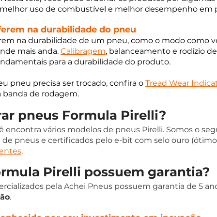
 melhor uso de combustível e melhor desempenho em p
ferem na durabilidade do pneu
ferem na durabilidade de um pneu, como o modo como vo
onde mais anda. 
Calibragem
, balanceamento e rodízio d
ndamentais para a durabilidade do produto. 
u pneu precisa ser trocado, confira o 
Tread Wear Indicat
na banda de rodagem.
r pneus Formula Pirelli?  
ê encontra vários modelos de pneus Pirelli. Somos o se
 pneus e certificados pelo e-bit com selo ouro (ótimo)
ientes
.
rmula Pirelli possuem garantia? 
rcializados pela Achei Pneus possuem garantia de 5 ano
ção
. 