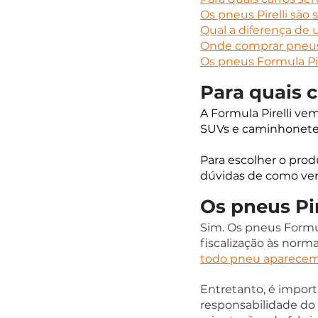
Os pneus Pirelli são 
Qual a diferença de
Onde comprar pneus 
Os pneus Formula Pi
Para quais c
A Formula Pirelli v
SUVs e caminhonetes
Para escolher o prod
dúvidas de como veri
Os pneus Pir
Sim. Os pneus Formula
fiscalização às norm
todo pneu aparecem 
Entretanto, é impor
responsabilidade do 