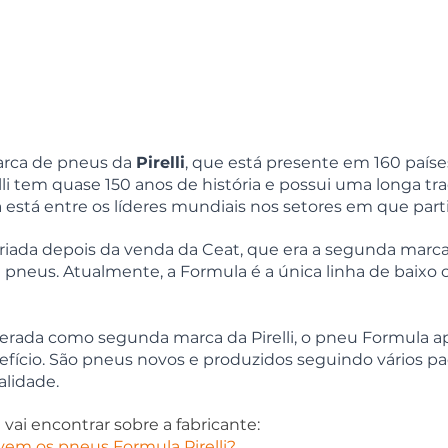
rca de pneus da 
Pirelli
, que está presente em 160 paíse
lli tem quase 150 anos de história e possui uma longa tra
a está entre os líderes mundiais nos setores em que parti
i criada depois da venda da Ceat, que era a segunda marc
e pneus. Atualmente, a Formula é a única linha de baixo 
derada como segunda marca da Pirelli, o pneu Formula a
fício. São pneus novos e produzidos seguindo vários pa
alidade.
vai encontrar sobre a fabricante:
rvem os pneus Formula Pirelli? 