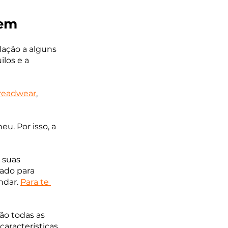
em 
ação a alguns 
los e a 
readwear
, 
. Por isso, a 
 suas 
ado para 
ndar. 
Para te 
ão todas as 
racterísticas, 