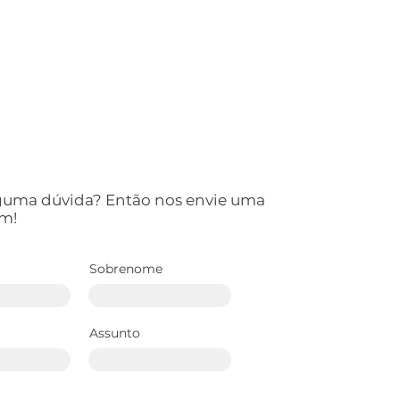
lguma dúvida? Então nos envie uma
m!
u MAXZEZ é bom?
Sobrenome
heça a nova marca
onível na Achei
us
Assunto