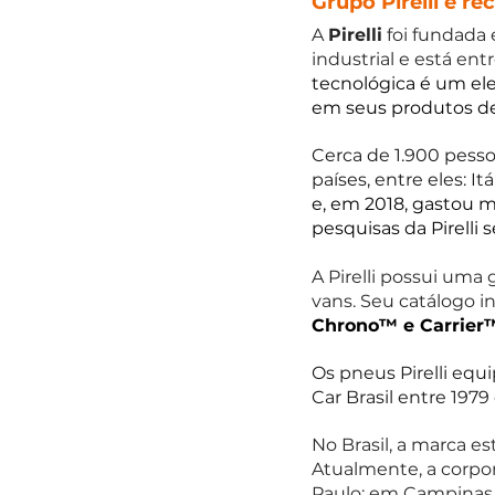
Grupo Pirelli é r
A 
Pirelli
 foi fundada 
industrial e está ent
tecnológica é um ele
em seus produtos de 
Cerca de 1.900 pesso
países, entre eles: It
e, em 2018, gastou 
pesquisas da Pirelli 
A Pirelli possui uma
vans. Seu catálogo in
Chrono™ e Carrier
Os pneus Pirelli equ
Car Brasil entre 1979
No Brasil, a marca es
Atualmente, a corpor
Paulo: em Campinas,