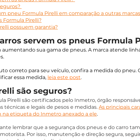
seguros? 
 um pneu Formula Pirelli em comparação a outras marcas
Formula Pirelli?
relli possuem garantia?
arros servem os pneus Formula Pi
em aumentando sua gama de pneus. A marca atende linhas
. 
uto correto para seu veículo, confira a medida do pneu. 
ficar essa medida, 
leia este post
. 
elli são seguros? 
 Pirelli são certificados pelo Inmetro, órgão responsável
as técnicas e legais de pesos e medidas.
As principais car
na etiqueta do Inmetro anexado a ele
. 
tante lembrar que a segurança dos pneus e do carro ta
motorista. Por isso, manutenção e direção segura, segui