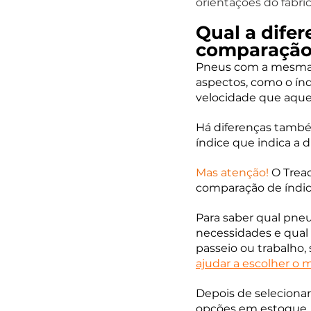
orientações do fabri
Qual a dife
comparação 
Pneus com a mesma m
aspectos, como o índ
velocidade que aque
Há diferenças também
índice que indica a 
Mas atenção!
O Trea
comparação de índic
Para saber qual pne
necessidades e qual 
passeio ou trabalho, 
ajudar a escolher o
Depois de selecionar
opções em estoque. N