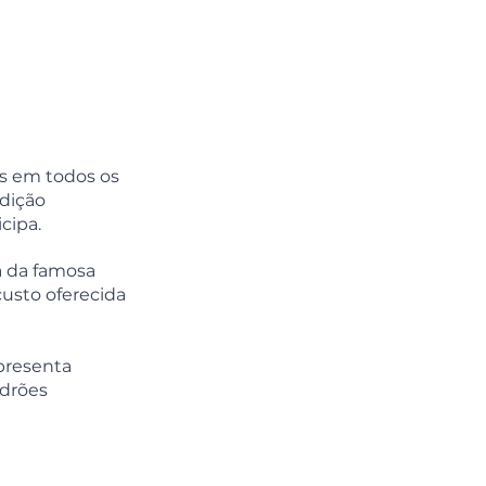
s em todos os 
dição 
cipa.
a da famosa 
custo oferecida 
presenta 
drões 