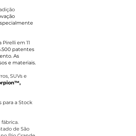
adição 
ovação 
especialmente 
irelli em 11 
.500 patentes 
ento. As 
os e materiais. 
ros, SUVs e 
orpion™, 
 para a Stock 
fábrica. 
stado de São 
 no Rio Grande 