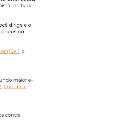
ista molhada.
cê dirige e o 
e pneus no 
or (TWI)
, o 
gundo maior e-
. 
Confira a 
s contra 