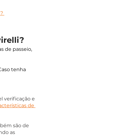
? 
relli? 
 de passeio, 
Caso tenha 
 verificação e 
acterísticas de 
mbém são de 
ndo as 