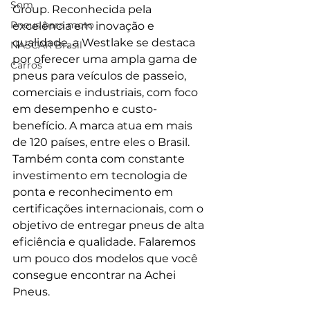
Som
Group. Reconhecida pela 
Pneus para moto
excelência em inovação e 
qualidade, a Westlake se destaca 
NASCAR Brasil
por oferecer uma ampla gama de 
Carros
pneus para veículos de passeio, 
comerciais e industriais, com foco 
em desempenho e custo-
benefício. A marca atua em mais 
de 120 países, entre eles o Brasil. 
Também conta com constante 
investimento em tecnologia de 
ponta e reconhecimento em 
certificações internacionais, com o 
objetivo de entregar pneus de alta 
eficiência e qualidade. Falaremos 
um pouco dos modelos que você 
consegue encontrar na Achei 
Pneus.