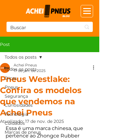
Post
Todos os posts
Achei Pneus
Todos os posts
17 de jan. de 2025
Pneus Westlake:
Dicas
Pneus
Confira os modelos
Segurança
que vendemos na
Curiosidades
Achei Pneus
Tecnologia
Atualizado:
17 de nov. de 2025
Cuidados
Essa é uma marca chinesa, que 
Marcas de pneus
pertence ao Zhongce Rubber 