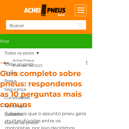
Post
Todos os posts
Achei Pneus
Todos os posts
8 de dez. de 2023
Guia completo sobre
Dicas
Pneus
pneus: respondemos
Segurança
as 10 perguntas mais
Curiosidades
comuns
Tecnologia
Sabemos que o assunto pneu gera 
Cuidados
muitas dúvidas entre os 
Marcas de pneus
motoristas, por isso decidimos 