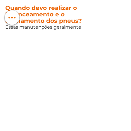
Quando devo realizar o 
balanceamento e o 
alinhamento dos pneus?
Essas manutenções geralmente 
são realizadas juntas, por um 
profissional da área!
O balanceamento dos pneus deve 
ser realizado sempre que os pneus 
forem trocados, remontados ou 
reparados, pois isso pode causar 
um desequilíbrio na distribuição 
de peso do conjunto pneu e roda. 
Além disso, é aconselhável fazer o 
balanceamento dos pneus a cada 
5.000 km rodados ou após 1-2 anos 
de uso. Ou ainda, caso o motorista 
começar a sentir algum tipo de 
vibração no volante!