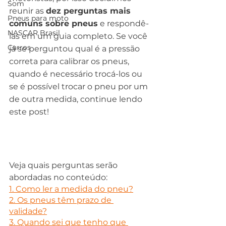
Som
reunir as 
dez perguntas mais 
Pneus para moto
comuns sobre pneus
 e respondê-
NASCAR Brasil
las em um guia completo. Se você 
Carros
já se perguntou qual é a pressão 
correta para calibrar os pneus, 
quando é necessário trocá-los ou 
se é possível trocar o pneu por um 
de outra medida, continue lendo 
este post!
Veja quais perguntas serão 
abordadas no conteúdo:
1. Como ler a medida do pneu?
2. Os pneus têm prazo de 
validade?
3. Quando sei que tenho que 