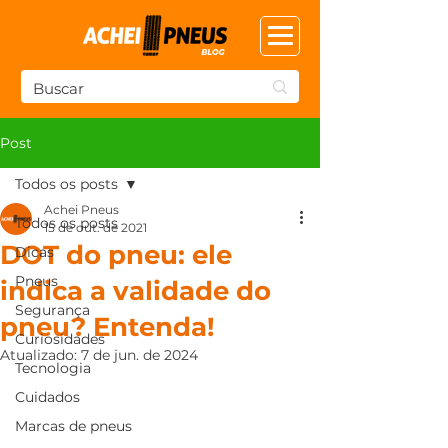
Post
Todos os posts
Achei Pneus
Todos os posts
15 de out. de 2021
DOT do pneu: ele
Dicas
Pneus
indica a validade do
Segurança
pneu? Entenda!
Curiosidades
Atualizado:
7 de jun. de 2024
Tecnologia
Cuidados
Marcas de pneus