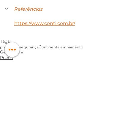
Referências
https://www.conti.com.br/
Tags:
pneu
carro
segurança
Continental
alinhamento
General Tire
Pneus
Segurança
Cuidados
Ver tudo
Posts recentes