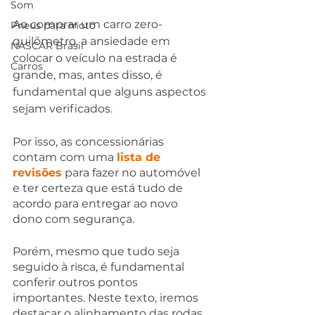
Som
Ao comprar um carro zero-
Pneus para moto
quilômetro, a ansiedade em 
NASCAR Brasil
colocar o veículo na estrada é 
Carros
grande, mas, antes disso, é 
fundamental que alguns aspectos 
sejam verificados.
Por isso, as concessionárias 
contam com uma 
lista de 
revisões
 para fazer no automóvel 
e ter certeza que está tudo de 
acordo para entregar ao novo 
dono com segurança.
Porém, mesmo que tudo seja 
seguido à risca, é fundamental 
conferir outros pontos 
importantes. Neste texto, iremos 
destacar o alinhamento das rodas, 