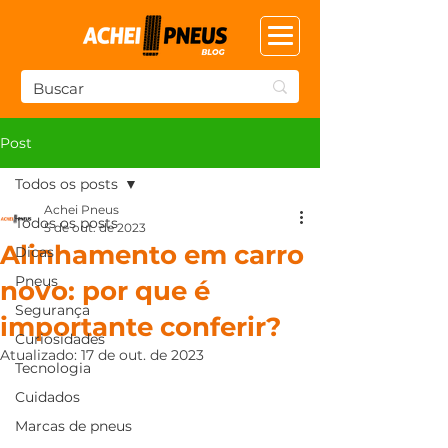
Post
Todos os posts
Achei Pneus
Todos os posts
5 de out. de 2023
Alinhamento em carro
Dicas
Pneus
novo: por que é
Segurança
importante conferir?
Curiosidades
Atualizado:
17 de out. de 2023
Tecnologia
Cuidados
Marcas de pneus