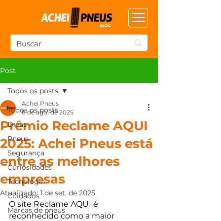
Post
Todos os posts
Achei Pneus
Todos os posts
8 de ago. de 2025
Prêmio Reclame AQUI
Dicas
Pneus
2025: Achei Pneus está
Segurança
entre as melhores
Curiosidades
empresas
Tecnologia
Atualizado:
1 de set. de 2025
Cuidados
O site Reclame AQUI é 
Marcas de pneus
reconhecido como a maior 