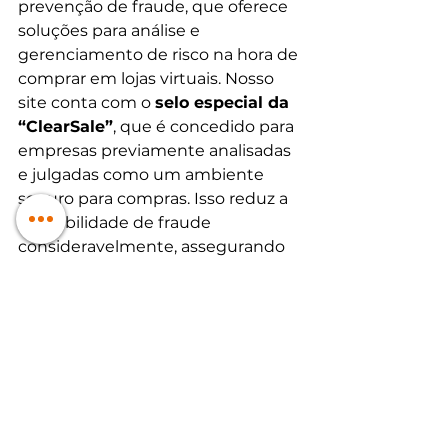
prevenção de fraude, que oferece 
soluções para análise e 
gerenciamento de risco na hora de 
comprar em lojas virtuais. Nosso 
site conta com o 
selo especial da 
“ClearSale”
, que é concedido para 
empresas previamente analisadas 
e julgadas como um ambiente 
seguro para compras. Isso reduz a 
probabilidade de fraude 
consideravelmente, assegurando 
uma compra verdadeira. 
Let’s Encrypt: 
Esse selo serve para 
atestar sobre a proteção de dados 
dentro do site. É uma autoridade 
de certificação sem fins lucrativos, 
provida pela 
Internet Security 
Research Group
 (ISRG), que 