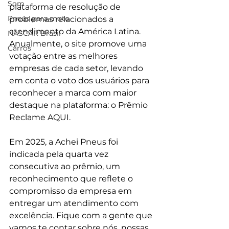
Som
plataforma de resolução de 
Pneus para moto
problemas relacionados a 
atendimento da América Latina. 
NASCAR Brasil
Anualmente, o site promove uma 
Carros
votação entre as melhores 
empresas de cada setor, levando 
em conta o voto dos usuários para 
reconhecer a marca com maior 
destaque na plataforma: o Prêmio 
Reclame AQUI.
Em 2025, a Achei Pneus foi 
indicada pela quarta vez 
consecutiva ao prêmio, um 
reconhecimento que reflete o 
compromisso da empresa em 
entregar um atendimento com 
excelência. Fique com a gente que 
vamos te contar sobre nós, nossas 