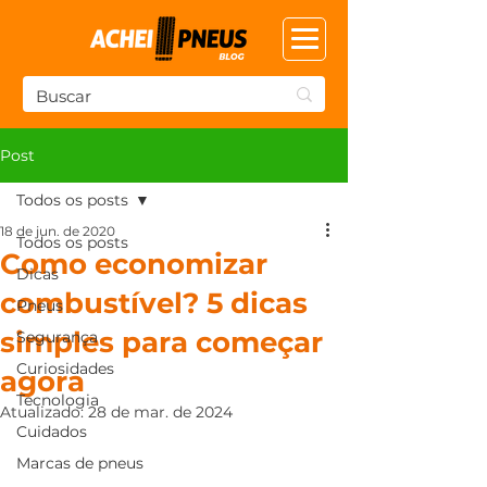
Post
Todos os posts
18 de jun. de 2020
Todos os posts
Como economizar
Dicas
combustível? 5 dicas
Pneus
simples para começar
Segurança
Curiosidades
agora
Tecnologia
Atualizado:
28 de mar. de 2024
Cuidados
Marcas de pneus