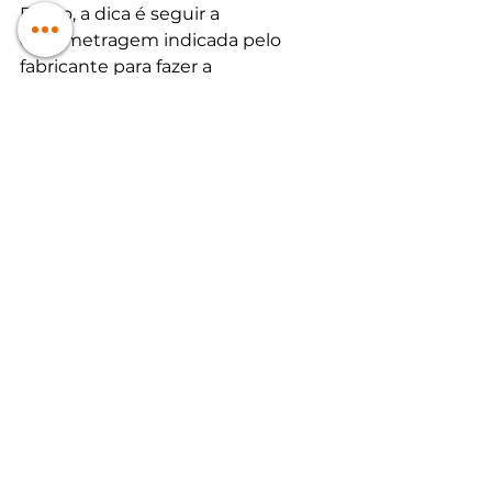
Então, a dica é seguir a 
quilometragem indicada pelo 
fabricante para fazer a 
substituição do filtro de ar
. Caso 
você utilize o veículo diariamente 
em estradas de terra, pegue muito 
trânsito ou more em lugares com 
muita poluição, o filtro deve ser 
trocado antes. Por isso, vale 
sempre checar as condições da 
peça com um mecânico. 
E aí, gostou das dicas? 
Quer fazer um controle dos gastos 
que você tem com seu veículo? 
Então clique no botão abaixo que 
enviamos para você. 