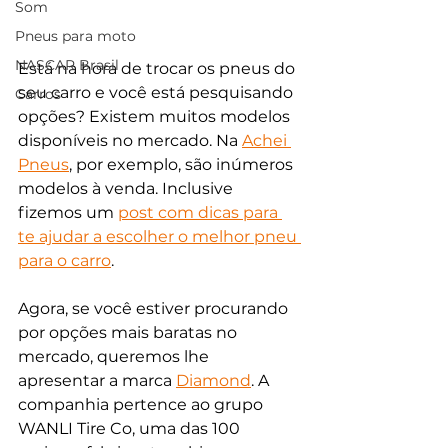
Som
Pneus para moto
NASCAR Brasil
Está na hora de trocar os pneus do 
seu carro e você está pesquisando 
Carros
opções? Existem muitos modelos 
disponíveis no mercado. Na 
Achei 
Pneus
, por exemplo, são inúmeros 
modelos à venda. Inclusive 
fizemos um 
post com dicas para 
te ajudar a escolher o melhor pneu 
para o carro
.
Agora, se você estiver procurando 
por opções mais baratas no 
mercado, queremos lhe 
apresentar a marca 
Diamond
. A 
companhia pertence ao grupo 
WANLI Tire Co, uma das 100 