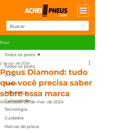
Post
Todos os posts
2 de jun. de 2020
Todos os posts
Pneus Diamond: tudo
Dicas
que você precisa saber
Pneus
sobre essa marca
Segurança
Curiosidades
Atualizado:
28 de mar. de 2024
Tecnologia
Cuidados
Marcas de pneus