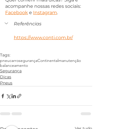
acompanhe nossas redes sociais: 
Facebook
e 
Instagram
.
Referências
https://www.conti.com.br/
Tags:
pneu
carro
segurança
Continental
manutenção
balanceamento
Segurança
Dicas
Pneus
Ver tudo