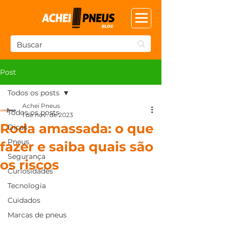
Post
Todos os posts
Achei Pneus
Todos os posts
1 de nov. de 2023
Roda amassada: o que
Dicas
Pneus
fazer e saiba quais são
Segurança
os riscos
Curiosidades
Tecnologia
Cuidados
Marcas de pneus