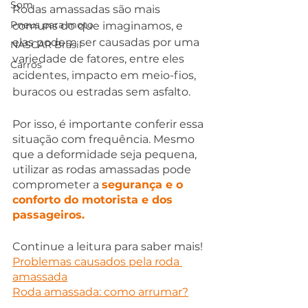
Som
Rodas amassadas são mais 
Pneus para moto
comuns do que imaginamos, e 
elas podem ser causadas por uma 
NASCAR Brasil
variedade de fatores, entre eles 
Carros
acidentes, impacto em meio-fios, 
buracos ou estradas sem asfalto.
Por isso, é importante conferir essa 
situação com frequência. Mesmo 
que a deformidade seja pequena, 
utilizar as rodas amassadas pode 
comprometer a 
segurança e o 
conforto do motorista e dos 
passageiros.
Continue a leitura para saber mais!
Problemas causados pela roda 
amassada
Roda amassada: como arrumar?